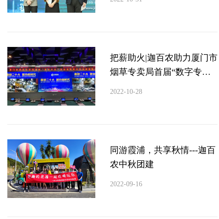
赛
把薪助火|迦百农助力厦门市
烟草专卖局首届“数字专
卖”技能竞赛
2022-10-28
同游霞浦，共享秋情---迦百
农中秋团建
2022-09-16