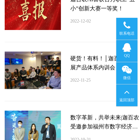
小”创新大赛一等奖！
2022-12-02
186598854
联系电话
120715153
QQ
硬货！有料！│迦百农AI开
展产品体系内训会
微信
2022-11-25
扫一扫
返回顶部
加“186598
数字革新，共举未来|迦百农
受邀参加福州市数字经济产
业职工数字城市应用技能竞
2022-10-31