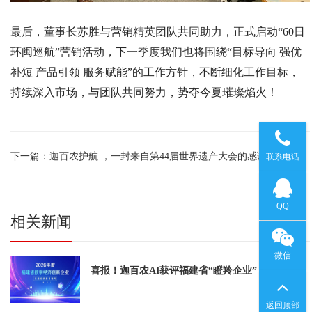
最后，董事长苏胜与营销精英团队共同助力，正式启动“60日
环闽巡航”营销活动，下一季度我们也将围绕“目标导向 强优
补短 产品引领 服务赋能”的工作方针，不断细化工作目标，
持续深入市场，与团队共同努力，势夺今夏璀璨焰火！
186598854
下一篇：
迦百农护航 ，一封来自第44届世界遗产大会的感谢信
联系电话
120715153
QQ
相关新闻
微信
喜报！迦百农AI获评福建省“瞪羚企业”
扫一扫
返回顶部