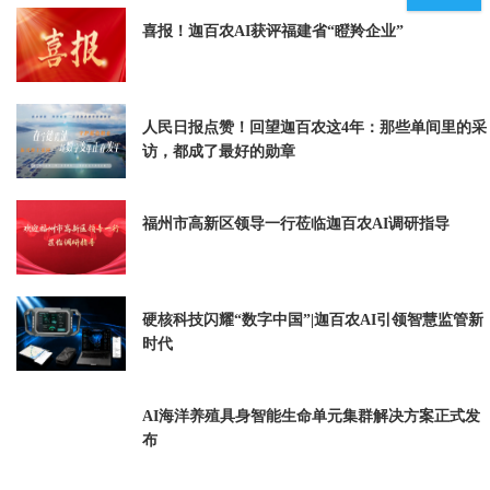
加“186598
喜报！迦百农AI获评福建省“瞪羚企业”
人民日报点赞！回望迦百农这4年：那些单间里的采
访，都成了最好的勋章
福州市高新区领导一行莅临迦百农AI调研指导
硬核科技闪耀“数字中国”|迦百农AI引领智慧监管新
时代
AI海洋养殖具身智能生命单元集群解决方案正式发
布