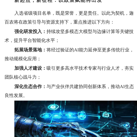
新起点，新征程：以政策赋能再出发
入选省级项目名单，既是荣誉，更是责任。以此为契机，迦
百农将在政策引导与资源支持下，重点推进以下方向：
强化研发投入：
持续攻坚多模态大模型与边缘计算等关键技
术，提升平台智能化水平；
拓展场景落地：
将经过验证的AI能力延伸至更多传统行业，
推动规模化应用；
加强人才建设：
吸引更多高水平技术专家与行业人才，夯实
团队核心战斗力；
深化生态合作：
与产业伙伴共建协同创新体系，推动AI生态
良性发展。