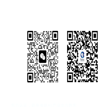
实力认证，跻身省级AI产业主力阵实