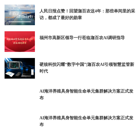
人民日报点赞！回望迦百农这4年：那些单间里的采
访，都成了最好的勋章
福州市高新区领导一行莅临迦百农AI调研指导
硬核科技闪耀“数字中国”|迦百农AI引领智慧监管新
时代
AI海洋养殖具身智能生命单元集群解决方案正式发
布
AI海洋养殖具身智能生命单元集群解决方案正式发
布