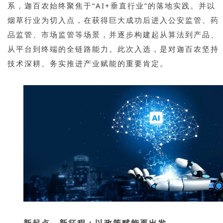
系，迦百农始终聚焦于“AI+垂直行业”的落地实践。并以
烟草行业为切入点，在获得巨大成功后进入公安监管、药
品监管、市场监管等场景，并逐步构建起从算法到产品、
从平台到终端的全链路能力。此次入选，是对迦百农坚持
技术深耕、务实推进产业赋能的重要肯定。