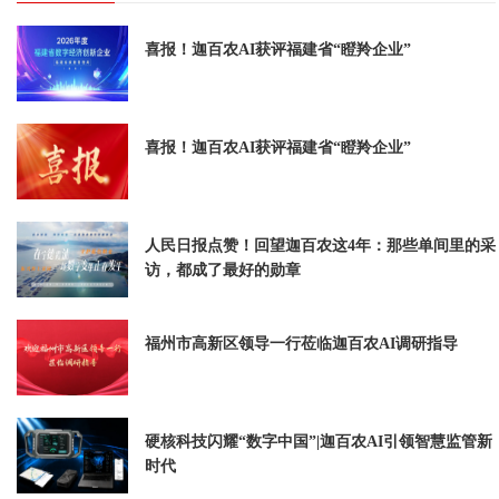
喜报！迦百农AI获评福建省“瞪羚企业”
喜报！迦百农AI获评福建省“瞪羚企业”
人民日报点赞！回望迦百农这4年：那些单间里的采
访，都成了最好的勋章
福州市高新区领导一行莅临迦百农AI调研指导
硬核科技闪耀“数字中国”|迦百农AI引领智慧监管新
时代