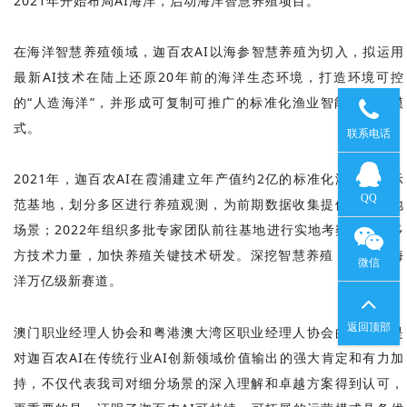
2021年开始布局AI海洋，启动海洋智慧养殖项目。
在海洋智慧养殖领域，迦百农AI以海参智慧养殖为切入，拟运用
最新AI技术在陆上还原20年前的海洋生态环境，打造环境可控
的“人造海洋”，并形成可复制可推广的标准化渔业智能养殖新模
186598854
式。
联系电话
2021年，迦百农AI在霞浦建立年产值约2亿的标准化海参养殖示
120715153
QQ
范基地，划分多区进行养殖观测，为前期数据收集提供真实落地
场景；2022年组织多批专家团队前往基地进行实地考察，
整合多
方技术
力量，
加快养殖关键技术研发
。
深挖智慧养殖，奔向AI海
微信
洋万亿级新赛道。
扫一扫
返回顶部
澳门职业经理人协会和粤港澳大湾区职业经理人协会的认可，是
加“186598
对迦百农AI在传统行业AI创新领域价值输出的强大肯定和有力加
持，不仅代表我司对细分场景的深入理解和卓越方案得到认可，